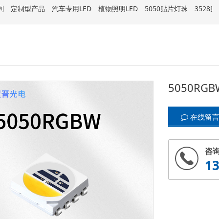
列
定制型产品
汽车专用LED
植物照明LED
5050贴片灯珠
3528
5050RG
在线留
咨
1