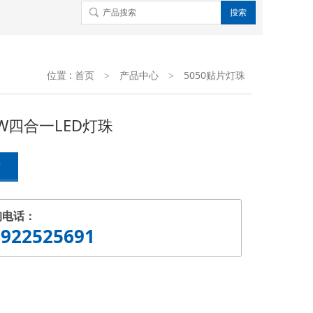
贴片灯珠
位置 :
首页
产品中心
5050贴片灯珠
>
>
BW四合一LED灯珠
言
询电话：
3922525691