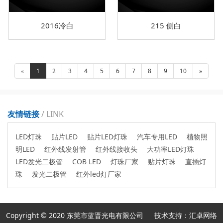
2016冷白
215 侧白
«
1
2
3
4
5
6
7
8
9
10
»
友情链接
/ LINK
LED灯珠
贴片LED
贴片LED灯珠
汽车专用LED
植物照
明LED
红外线发射管
红外线接收头
大功率LED灯珠
LED发光二极管
COB LED
灯珠厂家
贴片灯珠
直插灯
珠
发光二极管
红外led灯厂家
Copyright © 2020 东莞市蓝晋光电有限公司
技术支持：汇卓网络